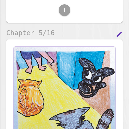
add
Chapter 5/16
edit