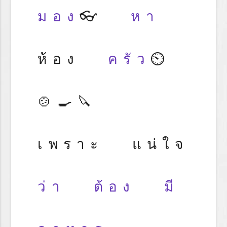
มอง
👓
หา
ห้อง
ครัว
⏲️
🍲🍳🔪
เพราะ แน่ใจ
ว่า
ต้อง
มี