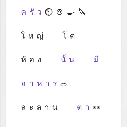
ครัว
⏲️🍲🍳🔪
ใหญ่ โต
ห้อง
นั้น
มี
อาหาร
🥗
ละลาน
ตา
👀