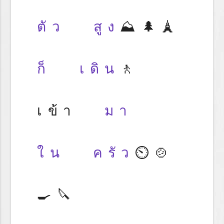
ตัว
สูง
⛰️🌲🗼
ก็
เดิน
🚶
เข้า
มา
ใน
ครัว
⏲️🍲
🍳🔪