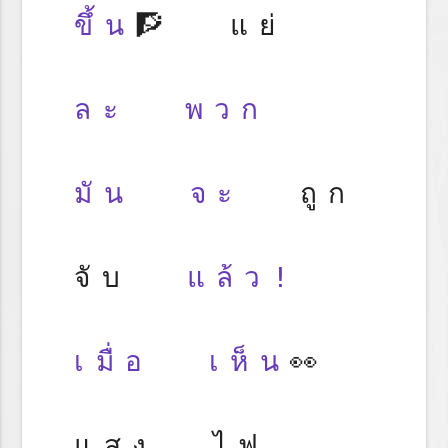
ขึ้น
🧗 แย่
ละ
พวก
มัน
จะ
ถูก
จับ
แล้ว!
เมื่อ
เห็น
👀
แสง ไฟ