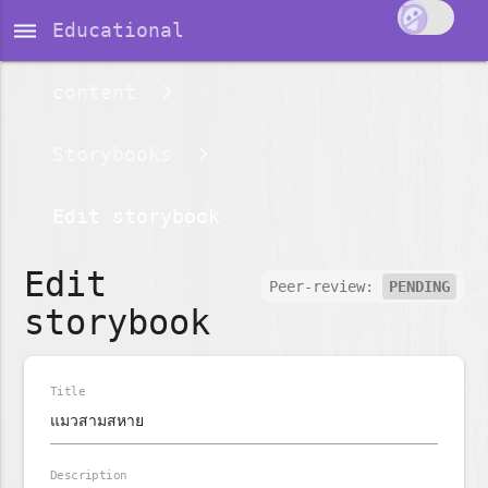
dehaze
Educational
content
Storybooks
Edit storybook
Edit
Peer-review:
PENDING
storybook
Title
Description