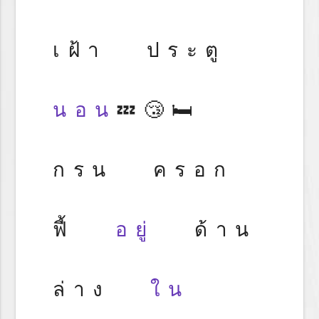
เฝ้า ประตู
นอน
💤😴🛏️
กรน ครอก
ฟี้
อยู่
ด้าน
ล่าง
ใน