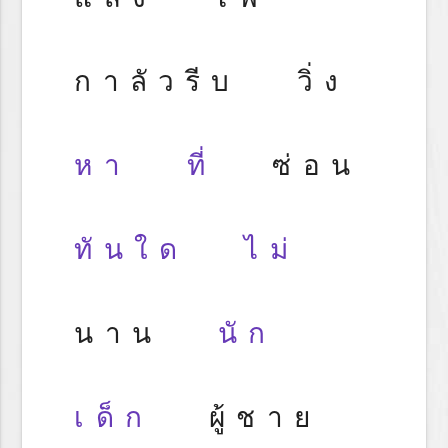
กาลัวรีบ วิ่ง
หา
ที่
ซ่อน
ทันใด
ไม่
นาน
นัก
เด็ก
ผู้ชาย