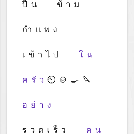
ปีน ข้าม
กำแพง
เข้าไป
ใน
ครัว
⏲️🍲🍳🔪
อย่าง
รวดเร็ว
คน