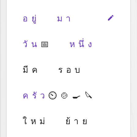
อยู่
มา
edit
วัน
📅
หนึ่ง
มีค รอบ
ครัว
⏲️🍲🍳🔪
ใหม่ ย้าย