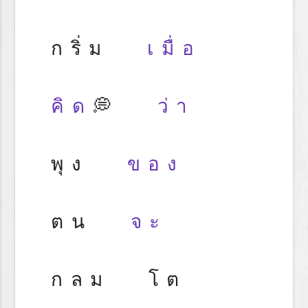
กริ่ม
เมื่อ
คิด
💭
ว่า
พุง
ของ
ตน
จะ
กลม โต