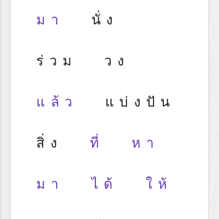
มา
นั่ง
ร่วม วง
แล้ว
แบ่งปัน
สิ่ง
ที่
หา
มา
ได้
ให้