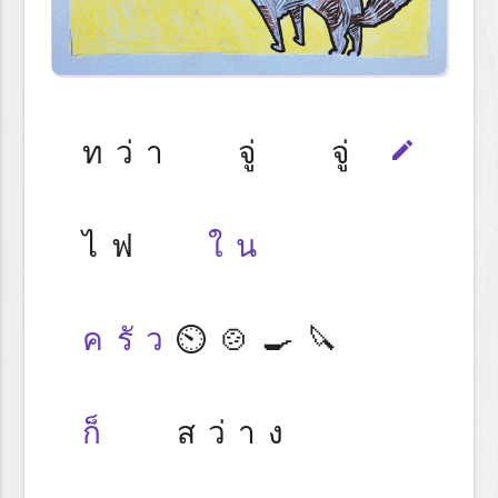
ทว่า จู่ จู่
edit
ไฟ
ใน
ครัว
⏲️🍲🍳🔪
ก็
สว่าง