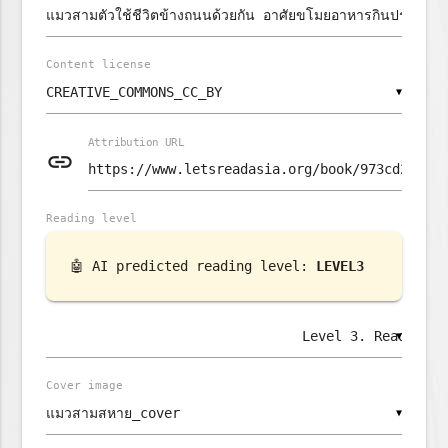
Content license
▼
Attribution URL
link
Reading level
🤖 AI predicted reading level:
LEVEL3
▼
Cover image
▼