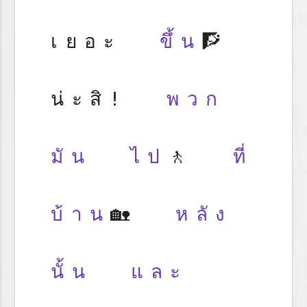
เยอะ
ขึ้น
🧗
น่ะสิ!
พวก
มัน
ไป
🚶
ที่
บ้าน
🏡
หลัง
นั้น
และ