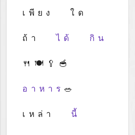
เพียง ใด
ถ้า
ได้
กิน
🍴🍽️🥄🥣
อาหาร
🥗
เหล่า
นี้