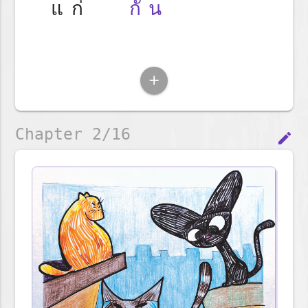
แก่
กัน
add
Chapter 2/16
edit