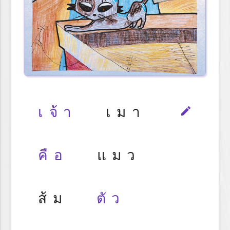
เจ้า
เมา
edit
คือ
แมว
ส้ม
ตัว