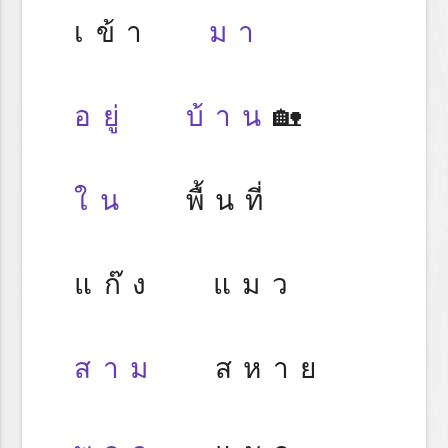
เข้า
มา
อยู่
บ้าน
🏡
ใน
พื้นที่
แก๊ง แมว
สาม
สหาย