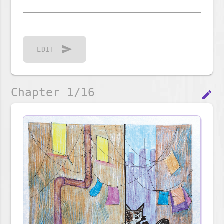
send
EDIT
Chapter 1/16
edit