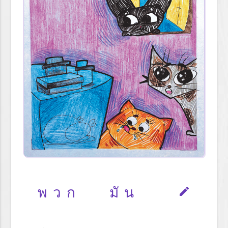
พวก
มัน
edit