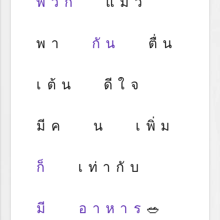
พวก
แมว
พา
กัน
ตื่น
เต้น ดีใจ
มีค น เพิ่ม
ก็
เท่ากับ
มี
อาหาร
🥗