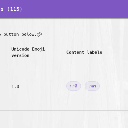
s (115)
👇🏽
e button below.
Unicode Emoji
Content labels
version
1.0
นาที
เวลา