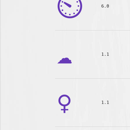
⏲️
6.0
☁️
1.1
♀️
1.1