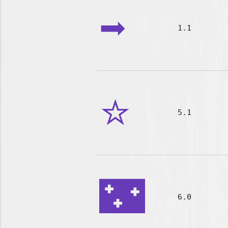
➡️
1.1
⭐
5.1
🌃
6.0