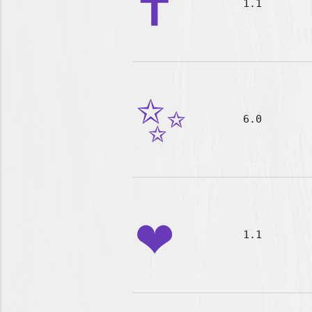
✝️
1.1
✨
6.0
❤️
1.1