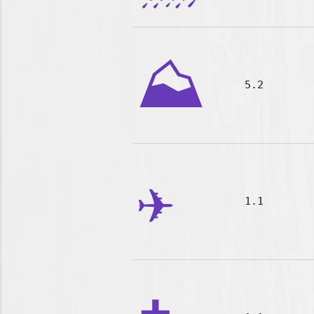
⛰️
5.2
✈️
1.1