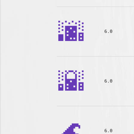
🌆
6.0
🌇
6.0
🌊
6.0