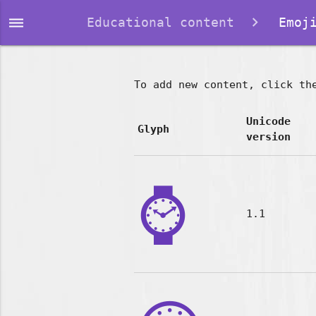
dehaze
Educational content
Emoji
To add new content, click th
Unicode
Glyph
version
⌚
1.1