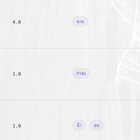
4.0
ชาย
1.0
กำลัง
1.0
น้ำ
ฝน