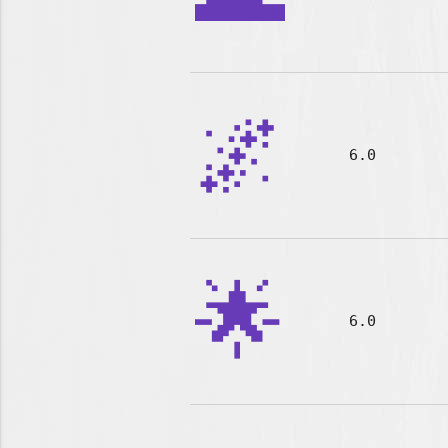
🌌
6.0
🌟
6.0