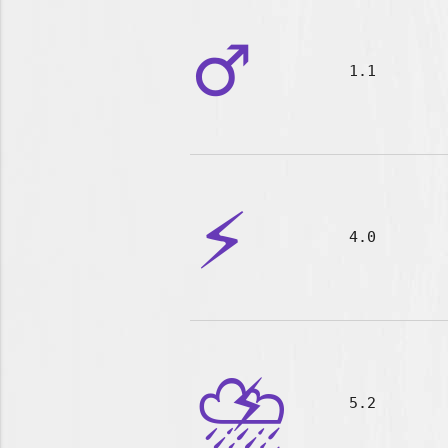
♂️
1.1
⚡
4.0
⛈️
5.2